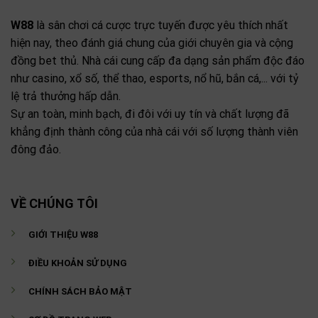
W88
là sân chơi cá cược trực tuyến được yêu thích nhất
hiện nay, theo đánh giá chung của giới chuyên gia và cộng
đồng bet thủ. Nhà cái cung cấp đa dạng sản phẩm độc đáo
như casino, xổ số, thể thao, esports, nổ hũ, bắn cá,... với tỷ
lệ trả thưởng hấp dẫn.
Sự an toàn, minh bạch, đi đôi với uy tín và chất lượng đã
khẳng định thành công của nhà cái với số lượng thành viên
đông đảo.
VỀ CHÚNG TÔI
GIỚI THIỆU W88
ĐIỀU KHOẢN SỬ DỤNG
CHÍNH SÁCH BẢO MẬT