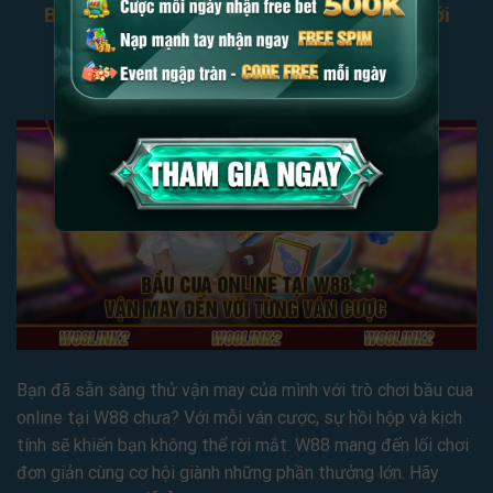
Bầu cua online tại W88 – Vận may đến với
từng ván cược
Bạn đã sẵn sàng thử vận may của mình với trò chơi bầu cua
online tại W88 chưa? Với mỗi ván cược, sự hồi hộp và kịch
tính sẽ khiến bạn không thể rời mắt. W88 mang đến lối chơi
đơn giản cùng cơ hội giành những phần thưởng lớn. Hãy