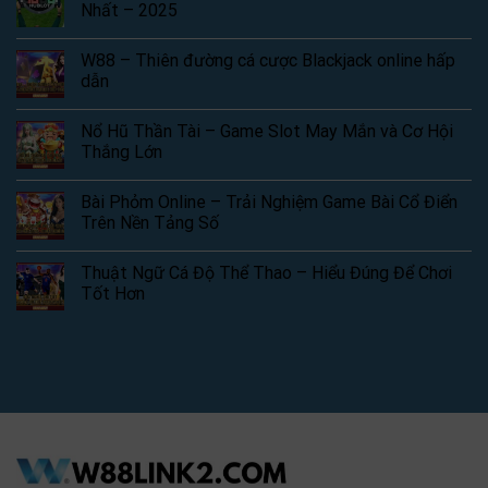
Nhất – 2025
W88 – Thiên đường cá cược Blackjack online hấp
dẫn
Nổ Hũ Thần Tài – Game Slot May Mắn và Cơ Hội
Thắng Lớn
Bài Phỏm Online – Trải Nghiệm Game Bài Cổ Điển
Trên Nền Tảng Số
Thuật Ngữ Cá Độ Thể Thao – Hiểu Đúng Để Chơi
Tốt Hơn