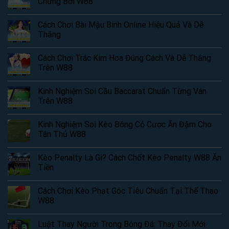
Chứng Bởi W88
Cách Chơi Bài Mậu Binh Online Hiệu Quả Và Dễ
Thắng
Cách Chơi Trác Kim Hoa Đúng Cách Và Dễ Thắng
Trên W88
Kinh Nghiệm Soi Cầu Baccarat Chuẩn Từng Ván
Trên W88
Kinh Nghiệm Soi Kèo Bóng Cỏ Cược Ăn Đậm Cho
Tân Thủ W88
Kèo Penalty Là Gì? Cách Chốt Kèo Penalty W88 Ăn
Tiền
Cách Chơi Kèo Phạt Góc Tiêu Chuẩn Tại Thể Thao
W88
Luật Thay Người Trong Bóng Đá: Thay Đổi Mới