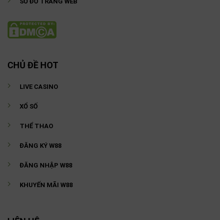
SƠ ĐỒ TRANG WEB
CHỦ ĐỀ HOT
LIVE CASINO
XỔ SỐ
THỂ THAO
ĐĂNG KÝ W88
ĐĂNG NHẬP W88
KHUYẾN MÃI W88