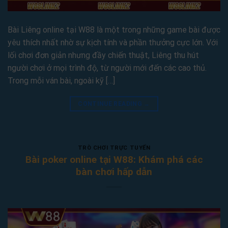
Bài Liêng online tại W88 là một trong những game bài được
yêu thích nhất nhờ sự kịch tính và phần thưởng cực lớn. Với
lối chơi đơn giản nhưng đầy chiến thuật, Liêng thu hút
người chơi ở mọi trình độ, từ người mới đến các cao thủ.
Trong mỗi ván bài, ngoài kỹ […]
CONTINUE READING
→
TRÒ CHƠI TRỰC TUYẾN
Bài poker online tại W88: Khám phá các
bàn chơi hấp dẫn