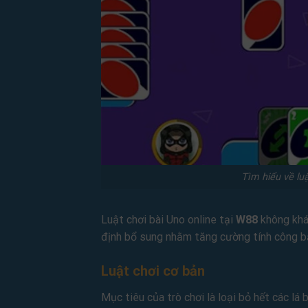
Tìm hiểu về lu
Luật chơi bài Uno online tại
W88
không khác
định bổ sung nhằm tăng cường tính công bằ
Luật chơi cơ bản
Mục tiêu của trò chơi là loại bỏ hết các lá