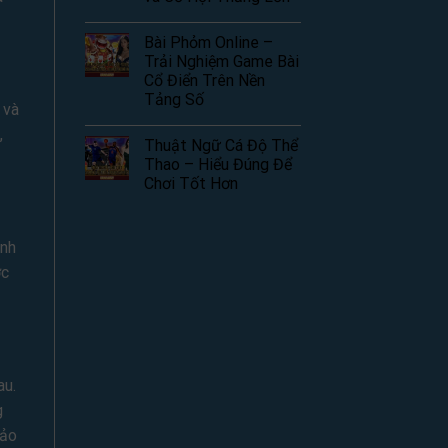
Bài Phỏm Online –
Trải Nghiệm Game Bài
Cổ Điển Trên Nền
Tảng Số
 và
,
Thuật Ngữ Cá Độ Thể
Thao – Hiểu Đúng Để
Chơi Tốt Hơn
inh
ợc
au.
g
bảo