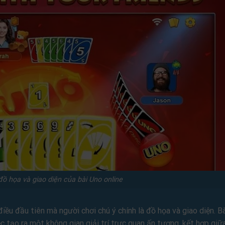
ồ họa và giao diện của bài Uno online
điều đầu tiên mà người chơi chú ý chính là đồ họa và giao diện. B
c tạo ra một không gian giải trí trực quan ấn tượng, kết hợp giữ