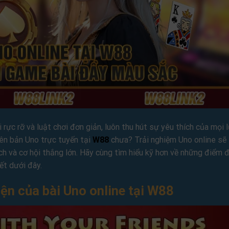
ài rực rỡ và luật chơi đơn giản, luôn thu hút sự yêu thích của mọi 
iên bản Uno trực tuyến tại
W88
chưa? Trải nghiệm Uno online sẽ
ách và cơ hội thắng lớn. Hãy cùng tìm hiểu kỹ hơn về những điểm 
ết dưới đây.
iện của bài Uno online tại W88