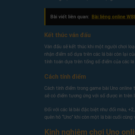
Bài viết liên quan:
Bài liêng online W
Kết thúc ván đấu
Ván đấu sẽ kết thúc khi một người chơi loại
nhận điểm số dựa trên các lá bài còn lại c
tính toán dựa trên tổng số điểm của các lá 
Cách tính điểm
Cách tính điểm trong game bài Uno online t
sẽ có điểm tương ứng với số được in trên lá
Đối với các lá bài đặc biệt như đổi màu, +2,
quên hô “Uno” khi còn một lá bài cuối cùng 
Kinh nghiệm chơi Uno onli