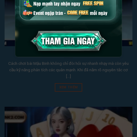
W88 LINK đặc biệt đầu tư vào hệ thống sảnh chơi.
Cách Chơi Bài Mậu Binh Online Hiệu Quả Và Dễ Thắng
Cách chơi bài Mậu Binh không chỉ đòi hỏi sự nhanh nhạy mà còn yêu
Nhà cái cũng đầu tư nhiều nguồn lực vào cá cược thể
cầu kỹ năng phân tích các quân mạnh. Khi đã nắm rõ nguyên tắc cơ
thao, mang đến cho người chơi những trải nghiệm
[...]
phong phú. Với công nghệ webcasting tiêu chuẩn
XEM THÊM
quốc tế, sàn cược mang lại trải nghiệm thú vị từ sòng
bạc. Với sảnh chơi số đẹp, kết quả xổ số là tiêu chí
duy nhất để xác định thắng-thua, nhà cái đã đầu tư
công nghệ hiện đại nhằm tạo ra sự công bằng cho
người chơi. Trò chơi slot tại đây cũng sử dụng xác
suất ngẫu nhiên, mang đến trải nghiệm đa dạng và an
toàn.