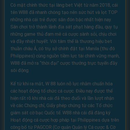
Có mặt chính thức tại làng bet Việt từ năm 2018, cái
tên W88 đã nhanh chóng tạo nên sức hút và lọt TOP
những nhà cái trẻ được săn đón bậc nhất hiện nay.
Sân chơi trở thành lãnh địa sát phạt hàng đầu, quy tụ
những game thủ đam mê cá cược sành sỏi, chịu chơi
và đầy nhiệt huyết. Với tâm thế là thương hiệu bet
thuần châu Á, có trụ sở chính đặt tại Manila (thu đô
Philippines) cùng nguồn tiềm lực tài chính vững mạnh,
W88 đã mở ra “thời đại” cược thưởng trực tuyến đầy
sôi động.
Kể từ khi ra mắt, W 88 luôn nỗ lực nhằm chuẩn hóa
các hoạt động tổ chức cá cược. Điều nay được thể
hiện rất rõ khi nhà cái đã theo đuổi và lần lượt nhận
về các Chứng chỉ, Giấy phép chứng từ các Tổ chức
giám sát cờ bạc Quốc tế. W88 nhà cái đã đăng ký
Hoạt động cá cược hợp pháp tại Philippines dựa trên
công bố từ PAGCOR (Cơ quản Quản lý Cá cược & Cờ