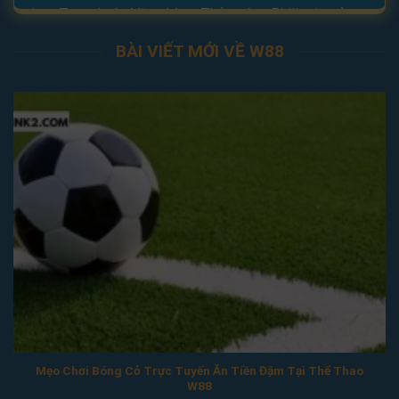
bạc Trực thuộc Văn phòng Thủ tướng Philippines).
BÀI VIẾT MỚI VỀ W88
W88 được mệnh danh là thiên đường giải trí hàng đầu
tại Việt Nam.
Với sự hỗ trợ và hậu thuẫn từ Tập đoàn mẹ giàu
mạnh, thương hiệu cá cược đang ngày càng phát triển,
cung cấp hệ thống hiện đại có độ bảo mật cao. Nền
tảng giải trí còn gây ấn tượng ngay từ khi ra mắt tại
Mẹo Chơi Bóng Cỏ Trực Tuyến Ăn Tiền Đậm Tại Thể Thao
W88
Việt Nam với 3 chứng chỉ cấp phép hoạt động hợp