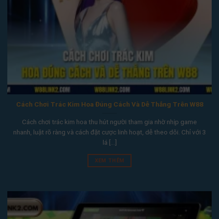
Hệ thống thanh toán đa dạng
Khi bạn thực hiện giao dịch gửi hoặc rút tiền tại đây,
hệ thống cung cấp nhiều phương thức gửi tiền đa
dạng như: Momo, Viettel Pay, Zalo Pay, mã QR ngân
hàng, tài khoản ngân hàng, ngân hàng trực tuyến,…
Tốc độ xử lý cũng vô cùng nhanh chóng chỉ mất từ 2
– 5 phút, thao tác thực hiện đơn giản và dễ dàng.
Cách Chơi Trác Kim Hoa Đúng Cách Và Dễ Thắng Trên W88
Tỷ lệ trả thưởng cao
Cách chơi trác kim hoa thu hút người tham gia nhờ nhịp game
nhanh, luật rõ ràng và cách đặt cược linh hoạt, dễ theo dõi. Chỉ với 3
Ngoài đầu tư dịch vụ mạnh mẽ, nền tảng còn thu hút
lá [...]
nhiều người chơi với tỷ lệ cược cao nhất. Khi người
chơi đăng nhập vào kho game phong phú này thường
XEM THÊM
nhận được những mức cược rất ưu đãi. Điểm nổi bật
là nổ hũ và xổ số có tỷ lệ trúng thưởng lên tới 900 lần
số tiền đặt cược.