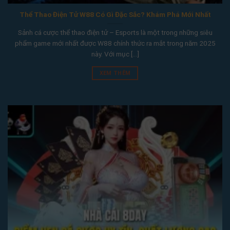
đảo của W88 được lan truyền nhanh chóng, ảnh hưởng
Thể Thao Điện Tử W88 Có Gì Đặc Sắc? Khám Phá Mới Nhất
lớn đến nền tảng. Khi người chơi nghe phải tin đồn
xấu, họ sẽ ngần ngại tham gia. Và những thông tin này
Sảnh cá cược thể thao điện tử – Esports là một trong những siêu
phẩm game mới nhất được W88 chính thức ra mắt trong năm 2025
hoàn toàn không phải sự thật, chúng xuất phát từ các
này. Với mục [...]
nguyên nhân như:
XEM THÊM
Thực hư tin đồn thất thiệt về thiên đường giải W88.
Người chơi không cung cấp thông tin chính xác khi
đăng ký tài khoản. Khi gặp sự cố nạp hoặc rút tiền,