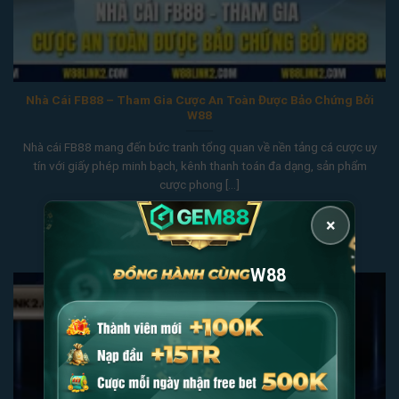
W88 đã nâng cấp tính năng và giao diện để mang lại
trải nghiệm tốt cho người chơi tại Việt Nam. Tổng
hợp những ưu thế nổi bật dưới đây sẽ lý giải sức hút
của sàn cược.
Nhà Cái FB88 – Tham Gia Cược An Toàn Được Bảo Chứng Bởi
W88
Đầu tư sản phẩm dịch vụ tối ưu
Với mong muốn mang đến cho người chơi những trải
Nhà cái FB88 mang đến bức tranh tổng quan về nền tảng cá cược uy
tín với giấy phép minh bạch, kênh thanh toán đa dạng, sản phẩm
nghiệm cá cược đỉnh cao, W88 vô cùng tâm huyết khi
cược phong [...]
đầu tư cả nguồn lực và tài chính vào hệ thống vận
hành. Nhà cái đã bắt tay hợp tác cùng hàng loạt nhà
XEM THÊM
×
phát hành game trên toàn cầu đình đám như: Sexy
Gaming,AG Gaming, BBIN, TP Xổ số, EVO Gaming, C9,
W88
….Từ đó, tạo nên hệ thống sảnh chơi đa dạng hàng
đầu, rất nhiều trong số đó là game chơi độc quyền
(người chơi chỉ có thể tìm thấy game cược tại W88).